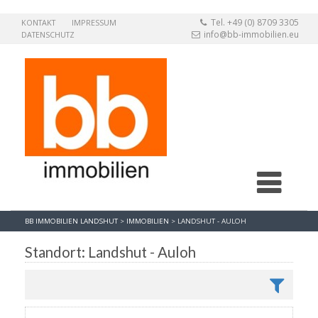
Tel. +49 (0) 8709 3305
KONTAKT
IMPRESSUM
info@bb-immobilien.eu
DATENSCHUTZ
BB IMMOBILIEN LANDSHUT
>
IMMOBILIEN
>
LANDSHUT - AULOH
Standort: Landshut - Auloh