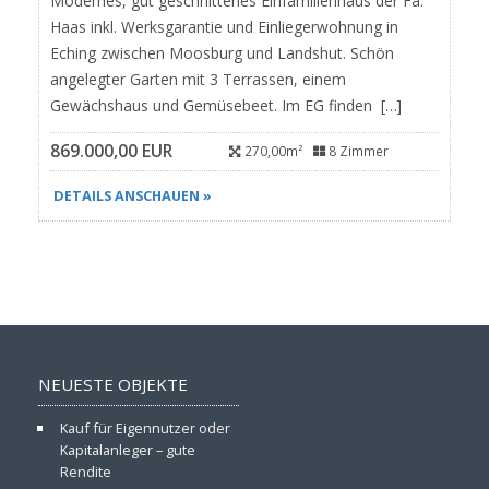
Modernes, gut geschnittenes Einfamilienhaus der Fa.
Haas inkl. Werksgarantie und Einliegerwohnung in
Eching zwischen Moosburg und Landshut. Schön
angelegter Garten mit 3 Terrassen, einem
Gewächshaus und Gemüsebeet. Im EG finden […]
869.000,00 EUR
270,00m²
8 Zimmer
DETAILS ANSCHAUEN »
NEUESTE OBJEKTE
Kauf für Eigennutzer oder
Kapitalanleger – gute
Rendite