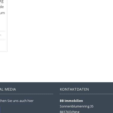
rag
ude
zum
r
AL MEDIA
KONTAKTDATEN
hen Sie uns auch hier
BB Immobilien
Sonnenblumenring 35
84174 Eching