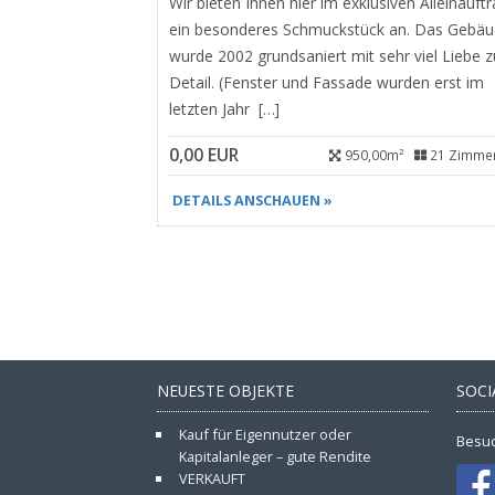
Wir bieten Ihnen hier im exklusiven Alleinauft
ein besonderes Schmuckstück an. Das Gebä
wurde 2002 grundsaniert mit sehr viel Liebe 
Detail. (Fenster und Fassade wurden erst im
letzten Jahr […]
0,00 EUR
950,00m²
21 Zimme
DETAILS ANSCHAUEN »
NEUESTE OBJEKTE
SOCI
Kauf für Eigennutzer oder
Besuc
Kapitalanleger – gute Rendite
VERKAUFT